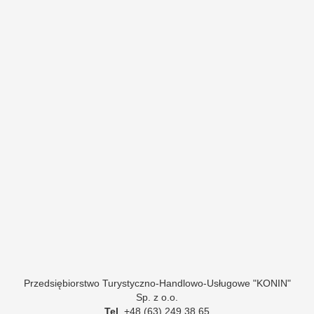
Przedsiębiorstwo Turystyczno-Handlowo-Usługowe "KONIN"
Sp. z o.o.
Tel
. +48 (63) 249 38 65