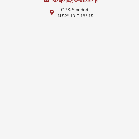
recepcja@hotelkonin.pl
GPS-Standort:
N 52° 13 E 18° 15